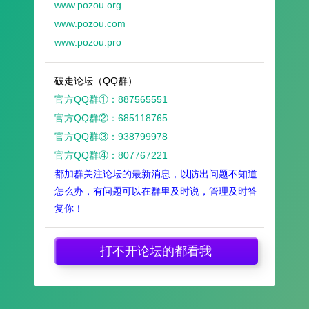
www.pozou.org
www.pozou.com
www.pozou.pro
破走论坛（QQ群）
官方QQ群①：887565551
官方QQ群②：685118765
官方QQ群③：938799978
官方QQ群④：807767221
都加群关注论坛的最新消息，以防出问题不知道
怎么办，有问题可以在群里及时说，管理及时答
复你！
打不开论坛的都看我